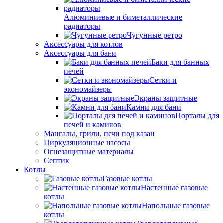
Алюминиевые и биметаллические
радиаторы
Чугунные ретро
Аксессуары для котлов
Аксессуары для бани
Баки для банных
печей
Сетки и
экономайзеры
Экраны защитные
Камни для бани
Порталы для
печей и каминов
Мангалы, грили, печи под казан
Циркуляционные насосы
Огнезащитные материалы
Септик
Котлы
Газовые котлы
Настенные газовые
котлы
Напольные газовые
котлы