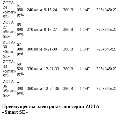
ZOTA-
61
24
050
240 кв.м
9-15-24
380 В
1 1/4"
725х345х2
«Smart-
руб.
SE»
ZOTA-
65
27
890
270 кв.м
9-18-27
380 В
1 1/4"
725х345х2
«Smart-
руб.
SE»
ZOTA-
67
30
980
300 кв.м
9-21-30
380 В
1 1/4"
725х345х2
«Smart-
руб.
SE»
ZOTA-
69
33
520
330 кв.м
12-21-33
380 В
1 1/4"
725х345х2
«Smart-
руб.
SE»
ZOTA-
71
36
390
360 кв.м
12-24-36
380 В
1 1/4"
725х345х2
«Smart-
руб.
SE»
Преимущества электрокотлов серии ZOTA
«Smart SE»