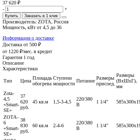
37 620 ₽
-
+
Купить
Заказать в 1 клик
Производитель:
ZOTA, Россия
Мощность, кВт
от 4,5 до 36
Информация о доставке
Доставка от 500 ₽
от 1220 ₽/мес.
в кредит
Гарантия 1 год
Описание
Характеристики
Размеры
Площадь
Ступени
Размеры
Тип
Цена
Питание
(ВхШхГ),
обогрева
мощности
присоед.
мм
Zota-
37
4,5
220/380
620
45 кв.м
1,5-3-4,5
1 1/4"
585х300х1
«Smart-
В
руб.
SE»
ZOTA-
38
6
220/380
830
60 кв.м
2-4-6
1 1/4"
585х300х1
«Smart-
В
руб.
SE»