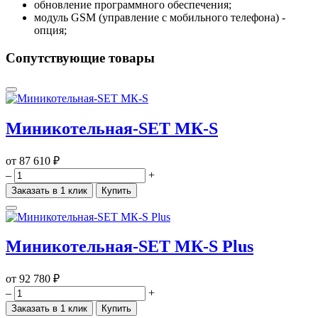
обновление программного обеспечения;
модуль GSM (управление с мобильного телефона) -
опция;
Сопутствующие товары
Миникотельная-SET МК-S
от
87 610 ₽
–
+
Заказать в 1 клик
Купить
Миникотельная-SET МК-S Plus
от
92 780 ₽
–
+
Заказать в 1 клик
Купить