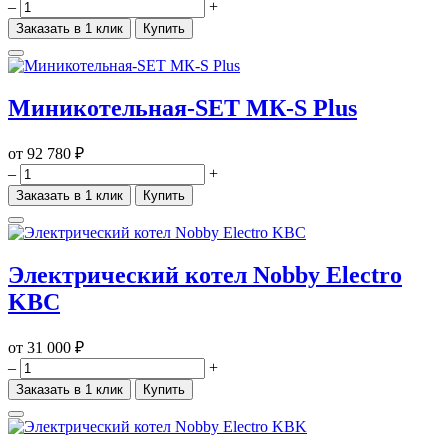
–
+
Заказать в 1 клик
Купить
Миникотельная-SET МК-S Plus
от
92 780 ₽
–
+
Заказать в 1 клик
Купить
Электрический котел Nobby Electro
KBC
от
31 000 ₽
–
+
Заказать в 1 клик
Купить