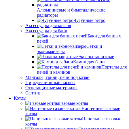
Алюминиевые и биметаллические
радиаторы
Чугунные ретро
Аксессуары для котлов
Аксессуары для бани
Баки для банных
печей
Сетки и
экономайзеры
Экраны защитные
Камни для бани
Порталы для
печей и каминов
Мангалы, грили, печи под казан
Циркуляционные насосы
Огнезащитные материалы
Септик
Котлы
Газовые котлы
Настенные газовые
котлы
Напольные газовые
котлы