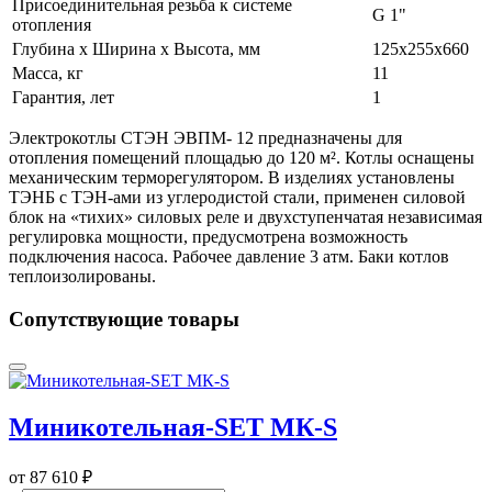
Присоединительная резьба к системе
G 1"
отопления
Глубина х Ширина х Высота, мм
125х255х660
Масса, кг
11
Гарантия, лет
1
Электрокотлы СТЭН ЭВПМ- 12 предназначены для
отопления помещений площадью до 120 м². Котлы оснащены
механическим терморегулятором. В изделиях установлены
ТЭНБ с ТЭН-ами из углеродистой стали, применен силовой
блок на «тихих» силовых реле и двухступенчатая независимая
регулировка мощности, предусмотрена возможность
подключения насоса. Рабочее давление 3 атм. Баки котлов
теплоизолированы.
Сопутствующие товары
Миникотельная-SET МК-S
от
87 610 ₽