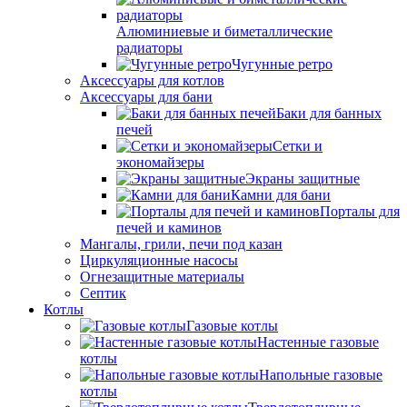
Алюминиевые и биметаллические
радиаторы
Чугунные ретро
Аксессуары для котлов
Аксессуары для бани
Баки для банных
печей
Сетки и
экономайзеры
Экраны защитные
Камни для бани
Порталы для
печей и каминов
Мангалы, грили, печи под казан
Циркуляционные насосы
Огнезащитные материалы
Септик
Котлы
Газовые котлы
Настенные газовые
котлы
Напольные газовые
котлы