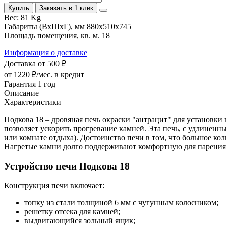
Купить
Заказать в 1 клик
Вес:
81 Kg
Габариты (ВхШхГ), мм
880x510x745
Площадь помещения, кв. м.
18
Информация о доставке
Доставка от 500 ₽
от 1220 ₽/мес.
в кредит
Гарантия 1 год
Описание
Характеристики
Подкова 18 – дровяная печь окраски "антрацит" для установки
позволяет ускорить прогревание камней. Эта печь, с удлиненн
или комнате отдыха). Достоинство печи в том, что большое кол
Нагретые камни долго поддерживают комфортную для парения 
Устройство печи Подкова 18
Конструкция печи включает:
топку из стали толщиной 6 мм с чугунным колосником;
решетку отсека для камней;
выдвигающийся зольный ящик;