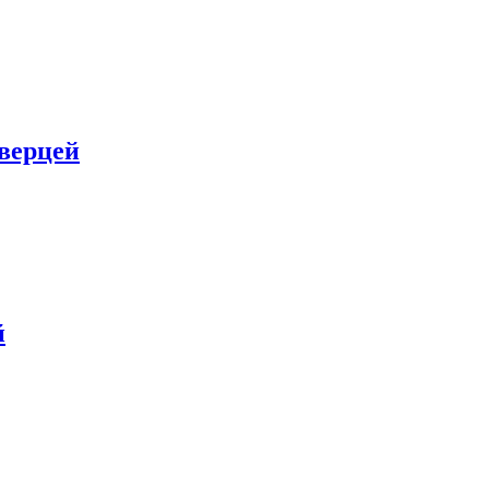
верцей
й