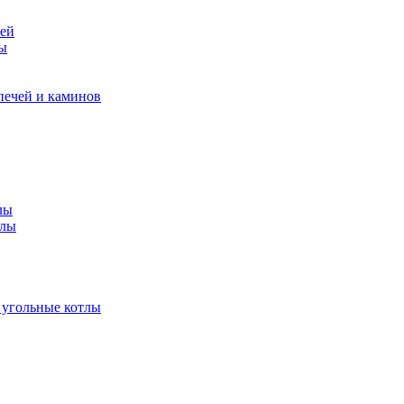
чей
ры
печей и каминов
лы
тлы
 угольные котлы