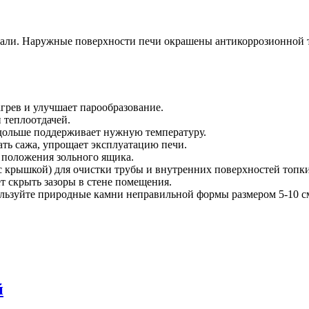
стали. Наружные поверхности печи окрашены антикоррозионной
грев и улучшает парообразование.
 теплоотдачей.
 дольше поддерживает нужную температуру.
ать сажа, упрощает эксплуатацию печи.
 положения зольного ящика.
с крышкой) для очистки трубы и внутренних поверхностей топки
т скрыть зазоры в стене помещения.
льзуйте природные камни неправильной формы размером 5-10 с
й