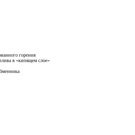
ованного горения
плива в «кипящем слое»
обменника