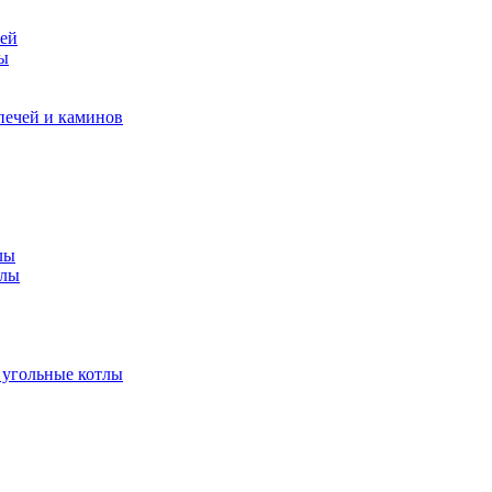
чей
ры
печей и каминов
лы
тлы
 угольные котлы