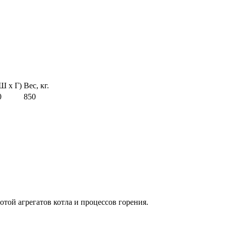
Ш х Г)
Вес, кг.
0
850
той агрегатов котла и процессов горения.