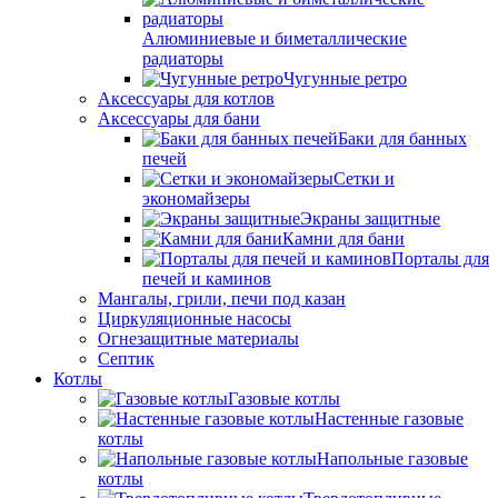
Алюминиевые и биметаллические
радиаторы
Чугунные ретро
Аксессуары для котлов
Аксессуары для бани
Баки для банных
печей
Сетки и
экономайзеры
Экраны защитные
Камни для бани
Порталы для
печей и каминов
Мангалы, грили, печи под казан
Циркуляционные насосы
Огнезащитные материалы
Септик
Котлы
Газовые котлы
Настенные газовые
котлы
Напольные газовые
котлы