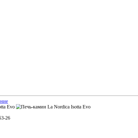
ение
53-26