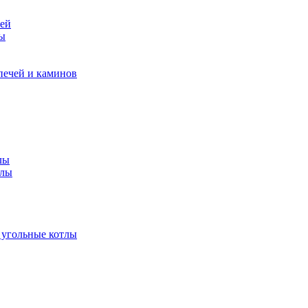
чей
ры
печей и каминов
лы
тлы
 угольные котлы