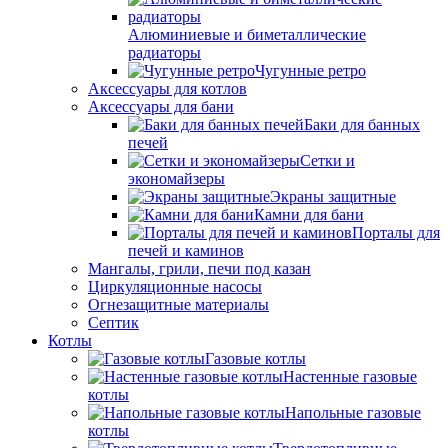
Алюминиевые и биметаллические
радиаторы
Чугунные ретро
Аксессуары для котлов
Аксессуары для бани
Баки для банных
печей
Сетки и
экономайзеры
Экраны защитные
Камни для бани
Порталы для
печей и каминов
Мангалы, грили, печи под казан
Циркуляционные насосы
Огнезащитные материалы
Септик
Котлы
Газовые котлы
Настенные газовые
котлы
Напольные газовые
котлы