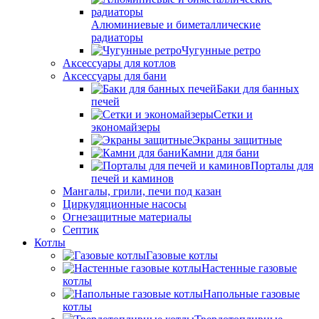
Алюминиевые и биметаллические
радиаторы
Чугунные ретро
Аксессуары для котлов
Аксессуары для бани
Баки для банных
печей
Сетки и
экономайзеры
Экраны защитные
Камни для бани
Порталы для
печей и каминов
Мангалы, грили, печи под казан
Циркуляционные насосы
Огнезащитные материалы
Септик
Котлы
Газовые котлы
Настенные газовые
котлы
Напольные газовые
котлы