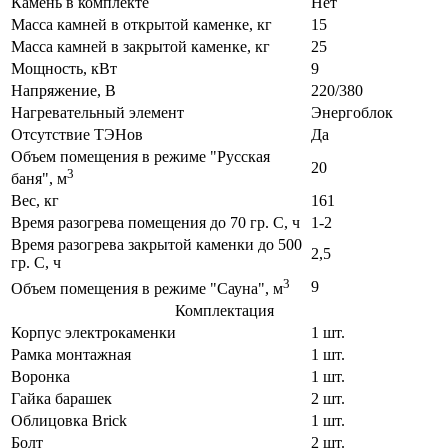
Камень в комплекте
Нет
Масса камней в открытой каменке, кг
15
Масса камней в закрытой каменке, кг
25
Мощность, кВт
9
Напряжение, В
220/380
Нагревательный элемент
Энергоблок
Отсутствие ТЭНов
Да
Объем помещения в режиме "Русская
20
3
баня", м
Вес, кг
161
Время разогрева помещения до 70 гр. С, ч
1-2
Время разогрева закрытой каменки до 500
2,5
гр. С, ч
3
9
Объем помещения в режиме "Сауна", м
Комплектация
Корпус электрокаменки
1 шт.
Рамка монтажная
1 шт.
Воронка
1 шт.
Гайка барашек
2 шт.
Облицовка Brick
1 шт.
Болт
2 шт.