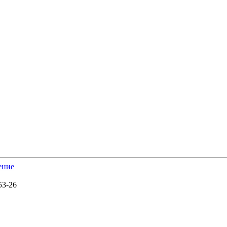
ение
53-26