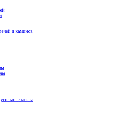
чей
ры
печей и каминов
лы
тлы
 угольные котлы