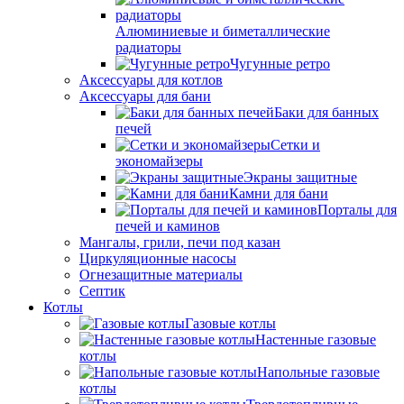
Алюминиевые и биметаллические
радиаторы
Чугунные ретро
Аксессуары для котлов
Аксессуары для бани
Баки для банных
печей
Сетки и
экономайзеры
Экраны защитные
Камни для бани
Порталы для
печей и каминов
Мангалы, грили, печи под казан
Циркуляционные насосы
Огнезащитные материалы
Септик
Котлы
Газовые котлы
Настенные газовые
котлы
Напольные газовые
котлы