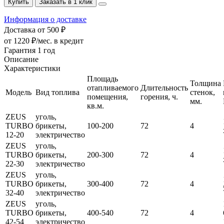
Купить
Заказать в 1 клик
Информация о доставке
Доставка от 500 ₽
от 1220 ₽/мес.
в кредит
Гарантия 1 год
Описание
Характеристики
Площадь
Толщина
отапливаемого
Длительность
Модель
Вид топлива
стенок,
помещения,
горения, ч.
мм.
кв.м.
ZEUS
уголь,
TURBO
брикеты,
100-200
72
4
12-20
электричество
ZEUS
уголь,
TURBO
брикеты,
200-300
72
4
22-30
электричество
ZEUS
уголь,
TURBO
брикеты,
300-400
72
4
32-40
электричество
ZEUS
уголь,
TURBO
брикеты,
400-540
72
4
42-54
электричество