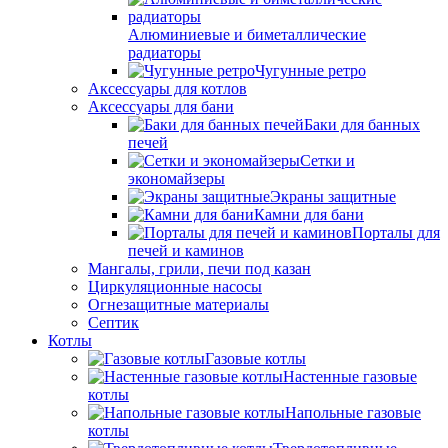
Алюминиевые и биметаллические
радиаторы
Чугунные ретро
Аксессуары для котлов
Аксессуары для бани
Баки для банных
печей
Сетки и
экономайзеры
Экраны защитные
Камни для бани
Порталы для
печей и каминов
Мангалы, грили, печи под казан
Циркуляционные насосы
Огнезащитные материалы
Септик
Котлы
Газовые котлы
Настенные газовые
котлы
Напольные газовые
котлы