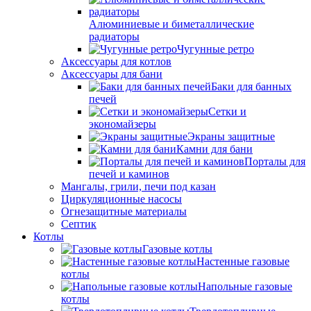
Алюминиевые и биметаллические
радиаторы
Чугунные ретро
Аксессуары для котлов
Аксессуары для бани
Баки для банных
печей
Сетки и
экономайзеры
Экраны защитные
Камни для бани
Порталы для
печей и каминов
Мангалы, грили, печи под казан
Циркуляционные насосы
Огнезащитные материалы
Септик
Котлы
Газовые котлы
Настенные газовые
котлы
Напольные газовые
котлы