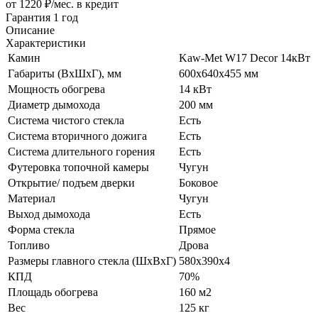
от 1220 ₽/мес.
в кредит
Гарантия 1 год
Описание
Характеристики
Камин
Kaw-Met W17 Decor 14кВт
Габариты (ВхШхГ), мм
600x640х455 мм
Мощность обогрева
14 кВт
Диаметр дымохода
200 мм
Система чистого стекла
Есть
Система вторичного дожига
Есть
Система длительного горения
Есть
Футеровка топочной камеры
Чугун
Открытие/ подъем дверки
Боковое
Материал
Чугун
Выход дымохода
Есть
Форма стекла
Прямое
Топливо
Дрова
Размеры главного стекла (ШхВхГ)
580х390х4
КПД
70%
Площадь обогрева
160 м2
Вес
125 кг