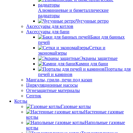
Алюминиевые и биметаллические
радиаторы
Чугунные ретро
Аксессуары для котлов
Аксессуары для бани
Баки для банных
печей
Сетки и
экономайзеры
Экраны защитные
Камни для бани
Порталы для
печей и каминов
Мангалы, грили, печи под казан
Циркуляционные насосы
Огнезащитные материалы
Септик
Котлы
Газовые котлы
Настенные газовые
котлы
Напольные газовые
котлы