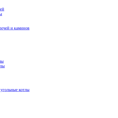
чей
ры
печей и каминов
лы
тлы
 угольные котлы