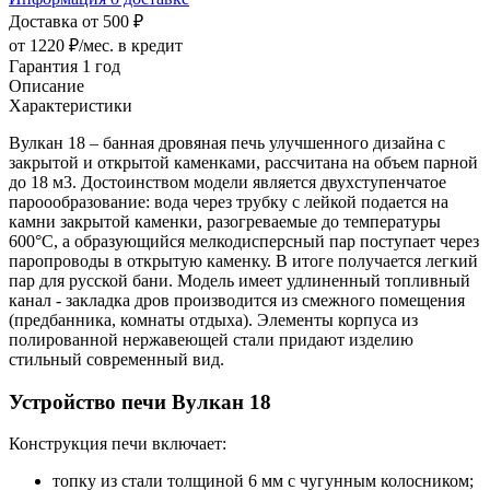
Доставка от 500 ₽
от 1220 ₽/мес.
в кредит
Гарантия 1 год
Описание
Характеристики
Вулкан 18 – банная дровяная печь улучшенного дизайна с
закрытой и открытой каменками, рассчитана на объем парной
до 18 м3. Достоинством модели является двухступенчатое
пароообразование: вода через трубку с лейкой подается на
камни закрытой каменки, разогреваемые до температуры
600°С, а образующийся мелкодисперсный пар поступает через
паропроводы в открытую каменку. В итоге получается легкий
пар для русской бани. Модель имеет удлиненный топливный
канал - закладка дров производится из смежного помещения
(предбанника, комнаты отдыха). Элементы корпуса из
полированной нержавеющей стали придают изделию
стильный современный вид.
Устройство печи Вулкан 18
Конструкция печи включает:
топку из стали толщиной 6 мм с чугунным колосником;