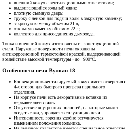
внешний кожух с вентиляционными отверстиями;
выдвигающийся зольный ящик;
плотную съемную дверь;
трубку с лейкой для подачи воды в закрытую каменку;
закрытую каменку объемом 21 л;
открытую каменку объемом 22 л;
коллектор для присоединения дымохода.
Топка и внешний кожух изготовлены из конструкционной
стали. Наружные поверхности печи окрашены
антикоррозионной термостойкой краской, выдерживающей
воздействие высокой температуры - до +900°С.
Особенности печи Вулкан 18
Конвекционно-вентилируемый кожух имеет отверстия с
4-х сторон для быстрого прогрева парильного
отделения.
На корпусе печи есть декоративные вставки из
нержавеющей стали.
Отсутствие внутренних полостей, на которые может
оседать сажа, упрощает эксплуатацию печи.
Интенсивность горения удобно регулируется
изменением положения зольника.
На дымовом коллекторе имеется специальное отверстие