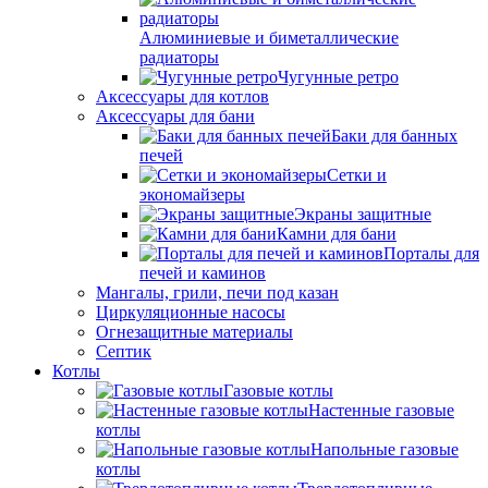
Алюминиевые и биметаллические
радиаторы
Чугунные ретро
Аксессуары для котлов
Аксессуары для бани
Баки для банных
печей
Сетки и
экономайзеры
Экраны защитные
Камни для бани
Порталы для
печей и каминов
Мангалы, грили, печи под казан
Циркуляционные насосы
Огнезащитные материалы
Септик
Котлы
Газовые котлы
Настенные газовые
котлы
Напольные газовые
котлы