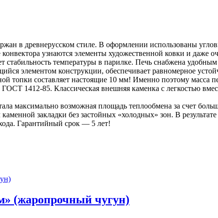
ржан в древнерусском стиле. В оформлении использованы угло
 конвектора узнаются элементы художественной ковки и даже оч
ет стабильность температуры в парилке. Печь снабжена удобным
щийся элементом конструкции, обеспечивает равномерное устойч
ой топки составляет настоящие 10 мм! Именно поэтому масса пе
ГОСТ 1412-85. Классическая внешняя каменка с легкостью вмест
тала максимально возможная площадь теплообмена за счет больш
м каменной закладки без застойных «холодных» зон. В результа
ода. Гарантийный срок — 5 лет!
м» (жаропрочный чугун)