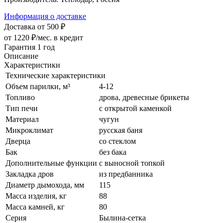
Информация о доставке
Доставка от 500 ₽
от 1220 ₽/мес.
в кредит
Гарантия 1 год
Описание
Характеристики
Технические характеристики
Объем парилки, м³
4-12
Топливо
дрова, древесные брикеты
Тип печи
с открытой каменкой
Материал
чугун
Микроклимат
русская баня
Дверца
со стеклом
Бак
без бака
Дополнительные функции
с выносной топкой
Закладка дров
из предбанника
Диаметр дымохода, мм
115
Масса изделия, кг
88
Масса камней, кг
80
Серия
Былина-сетка