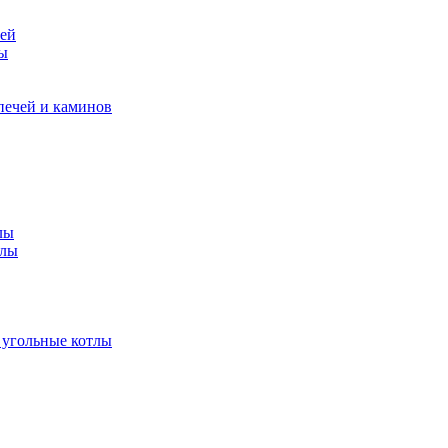
чей
ры
печей и каминов
лы
тлы
 угольные котлы