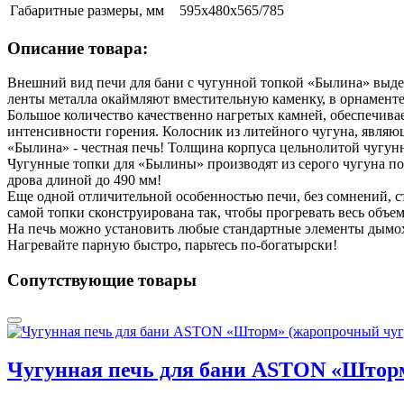
Габаритные размеры, мм
595x480x565/785
Описание товара:
Внешний вид печи для бани с чугунной топкой «Былина» выде
ленты металла окаймляют вместительную каменку, в орнаменте
Большое количество качественно нагретых камней, обеспечива
интенсивности горения. Колосник из литейного чугуна, являю
«Былина» - честная печь! Толщина корпуса цельнолитой чугунн
Чугунные топки для «Былины» производят из серого чугуна по 
дрова длиной до 490 мм!
Еще одной отличительной особенностью печи, без сомнений, с
самой топки сконструирована так, чтобы прогревать весь объе
На печь можно установить любые стандартные элементы дымох
Нагревайте парную быстро, парьтесь по-богатырски!
Сопутствующие товары
Чугунная печь для бани ASTON «Штор