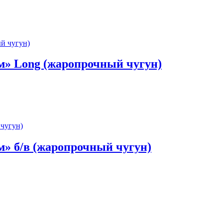
» Long (жаропрочный чугун)
» б/в (жаропрочный чугун)