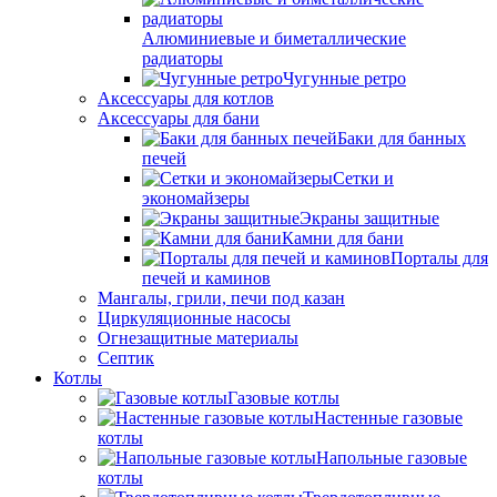
Алюминиевые и биметаллические
радиаторы
Чугунные ретро
Аксессуары для котлов
Аксессуары для бани
Баки для банных
печей
Сетки и
экономайзеры
Экраны защитные
Камни для бани
Порталы для
печей и каминов
Мангалы, грили, печи под казан
Циркуляционные насосы
Огнезащитные материалы
Септик
Котлы
Газовые котлы
Настенные газовые
котлы
Напольные газовые
котлы