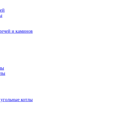
чей
ры
печей и каминов
лы
тлы
 угольные котлы