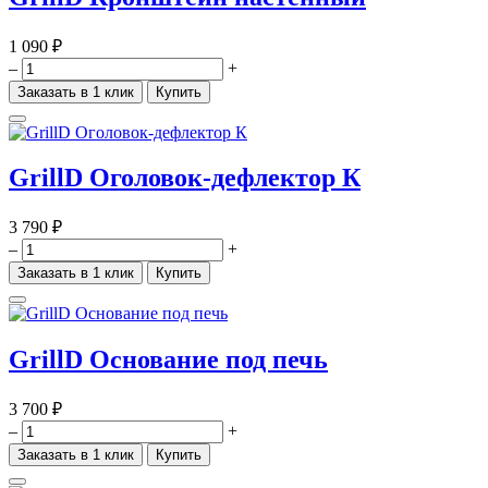
1 090 ₽
–
+
Заказать в 1 клик
Купить
GrillD Оголовок-дефлектор К
3 790 ₽
–
+
Заказать в 1 клик
Купить
GrillD Основание под печь
3 700 ₽
–
+
Заказать в 1 клик
Купить