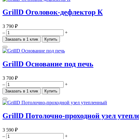
GrillD Оголовок-дефлектор К
3 790 ₽
–
+
Заказать в 1 клик
Купить
GrillD Основание под печь
3 700 ₽
–
+
Заказать в 1 клик
Купить
GrillD Потолочно-проходной узел утеп
3 590 ₽
–
+