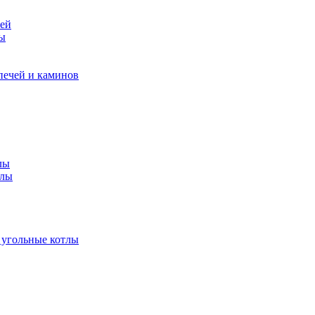
чей
ры
печей и каминов
лы
тлы
 угольные котлы