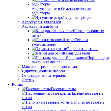
Алюминиевые и биметаллические
радиаторы
Чугунные ретро
Аксессуары для котлов
Аксессуары для бани
Баки для банных
печей
Сетки и
экономайзеры
Экраны защитные
Камни для бани
Порталы для
печей и каминов
Мангалы, грили, печи под казан
Циркуляционные насосы
Огнезащитные материалы
Септик
Котлы
Газовые котлы
Настенные газовые
котлы
Напольные газовые
котлы